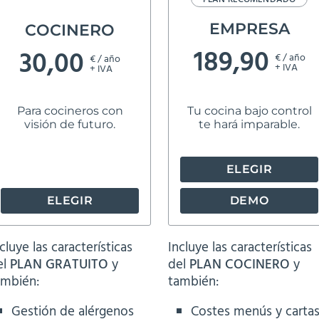
EMPRESA
COCINERO
189,90
30,00
€ / año
€ / año
+ IVA
+ IVA
Para cocineros con
Tu cocina bajo control
visión de futuro.
te hará imparable.
ELEGIR
ELEGIR
DEMO
cluye las características
Incluye las características
el
PLAN GRATUITO
y
del
PLAN COCINERO
y
ambién:
también:
Gestión de alérgenos
Costes menús y cartas